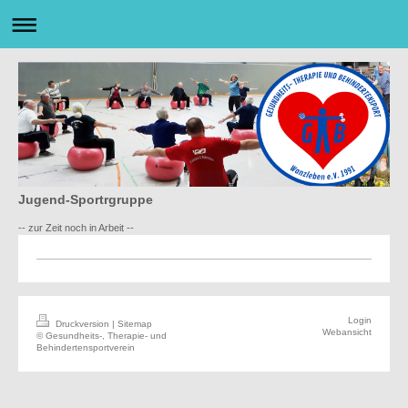
Jugend-Sportrgruppe
-- zur Zeit noch in Arbeit --
Login
Druckversion
|
Sitemap
Webansicht
© Gesundheits-, Therapie- und
Behindertensportverein